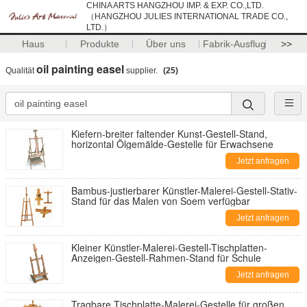
CHINA ARTS HANGZHOU IMP. & EXP. CO.,LTD.
（HANGZHOU JULIES INTERNATIONAL TRADE CO.,
LTD.）
Haus
Produkte
Über uns
Fabrik-Ausflug
>>
oil painting easel
Qualität
supplier.
(25)
Kiefern-breiter faltender Kunst-Gestell-Stand,
horizontal Ölgemälde-Gestelle für Erwachsene
Jetzt anfragen
Bambus-justierbarer Künstler-Malerei-Gestell-Stativ-
Stand für das Malen von Soem verfügbar
Jetzt anfragen
Kleiner Künstler-Malerei-Gestell-Tischplatten-
Anzeigen-Gestell-Rahmen-Stand für Schule
Jetzt anfragen
Tragbare Tischplatte-Malerei-Gestelle für großen