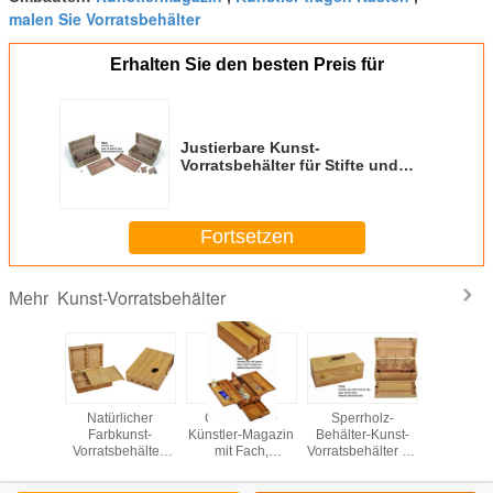
malen Sie Vorratsbehälter
Erhalten Sie den besten Preis für
Justierbare Kunst-
Vorratsbehälter für Stifte und
Bleistift-tiefe Unterseite entfernte
Fächer
Fortsetzen
Kunst-Vorratsbehälter
Mehr
erne
Natürlicher
Commecial-
Sperrholz-
Hölzernes
ezifische
Farbkunst-
Künstler-Magazin
Behälter-Kunst-
Magazin
st-
Vorratsbehälter-
mit Fach,
Vorratsbehälter für
Behält
ehälter-
hölzerner Farben-
hölzernes
Kindergrafik-Silk
rechtec
ste mit
Kasten-privates
Handwerks-
Siebungs-Logo
Farb