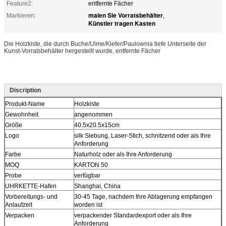
Feature2:
entfernte Fächer
malen Sie Vorratsbehälter
Markieren:
,
Künstler tragen Kasten
Die Holzkiste, die durch Buche/Ulme/Kiefer/Paulownia tiefe Unterseite der
Kunst-Vorratsbehälter hergestellt wurde, entfernte Fächer
Discription
Produkt-Name
Holzkiste
Gewohnheit
angenommen
Größe
40.5x20.5x15cm
Logo
silk Siebung, Laser-Stich, schnitzend oder als Ihre
Anforderung
Farbe
Naturholz oder als Ihre Anforderung
MOQ
KARTON 50
Probe
verfügbar
UHRKETTE-Hafen
Shanghai, China
Vorbereitungs- und
30-45 Tage, nachdem Ihre Ablagerung empfangen
Anlaufzeit
worden ist
Verpacken
verpackender Standardexport oder als Ihre
Anforderung